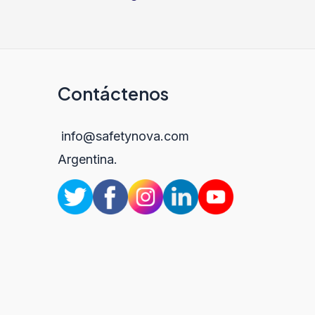
de
entradas
Contáctenos
info@safetynova.com
Argentina.