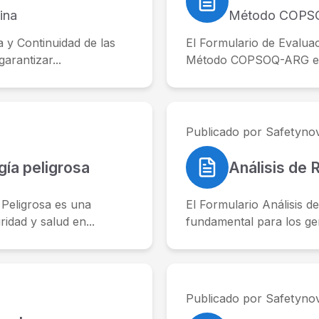
ina
Método COPS
a y Continuidad de las
El Formulario de Evaluac
rantizar...
Método COPSOQ-ARG es u
Publicado por Safetyno
ía peligrosa
Análisis de 
 Peligrosa es una
El Formulario Análisis d
idad y salud en...
fundamental para los ger
Publicado por Safetyno