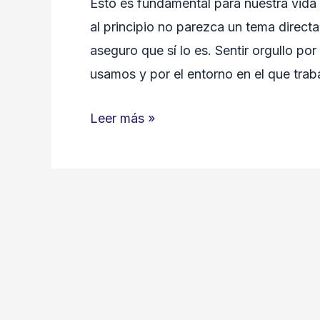
Esto es fundamental para nuestra vida l
al principio no parezca un tema direct
aseguro que sí lo es. Sentir orgullo po
usamos y por el entorno en el que tra
La
Leer más »
Seguridad
es
nuestro
Orgullo