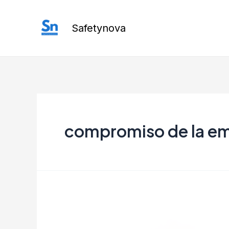
Ir
al
Safetynova
contenido
compromiso de la e