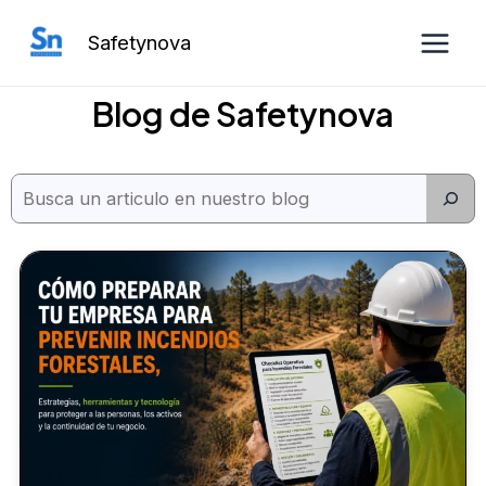
Ir
Safetynova
al
Main
contenido
Blog de Safetynova
Men
Buscar