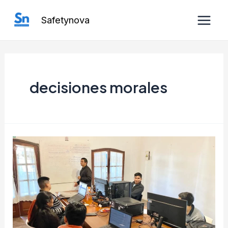
Ir
Safetynova
al
Main
contenido
Men
decisiones morales