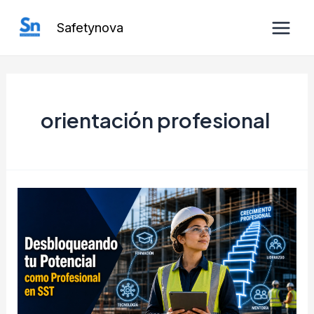
Ir
Safetynova
al
Main
contenido
Men
orientación profesional