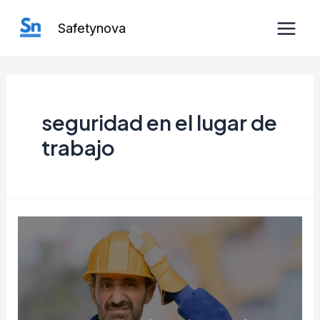
Ir
Safetynova
al
Main
contenido
Men
seguridad en el lugar de
trabajo