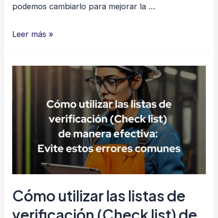
podemos cambiarlo para mejorar la …
¿Ignorancia
Leer más »
o
ineptitud?
Cómo
mejorar
la
seguridad
en
el
trabajo
Cómo utilizar las listas de
verificación (Check list) de