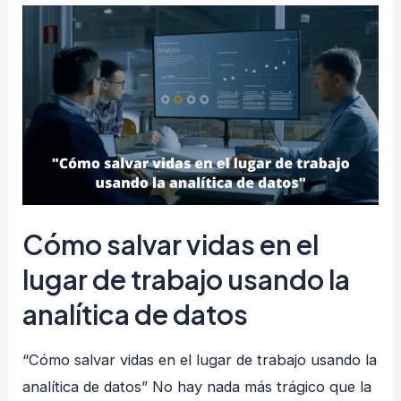
listas
de
verificación
(Check
list)
de
manera
efectiva:
Cómo salvar vidas en el
Evite
estos
lugar de trabajo usando la
errores
analítica de datos
comunes
“Cómo salvar vidas en el lugar de trabajo usando la
analítica de datos” No hay nada más trágico que la