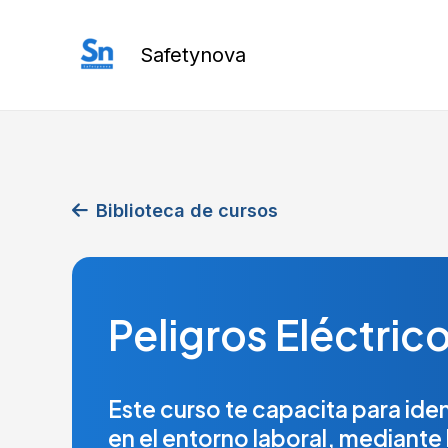
Ir
al
Safetynova
contenido
Biblioteca de cursos
Peligros Eléctric
Este curso te capacita para ident
en el entorno laboral, mediant