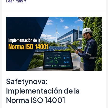
Implementación
Leer más »
de
la
Norma
ISO
45001
Safetynova:
Implementación de la
Norma ISO 14001