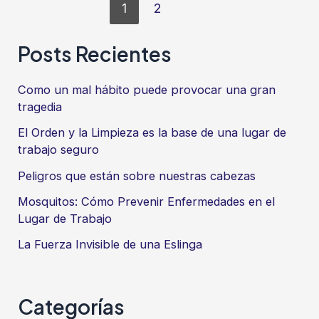
Paginación
Empresa
1
2
de
para
entradas
Posts Recientes
Prevenir
Inundaciones,
Como un mal hábito puede provocar una gran
Emergencias
tragedia
Climáticas
El Orden y la Limpieza es la base de una lugar de
y
trabajo seguro
Pérdidas
Peligros que están sobre nuestras cabezas
Operativas
Mosquitos: Cómo Prevenir Enfermedades en el
Lugar de Trabajo
La Fuerza Invisible de una Eslinga
Categorías