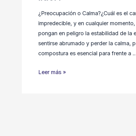
¿Preocupación o Calma?¿Cuál es el ca
impredecible, y en cualquier momento,
pongan en peligro la estabilidad de l
sentirse abrumado y perder la calma, 
compostura es esencial para frente a 
¿Preocupación
Leer más »
o
Calma?
¿Cuál
es
el
camino