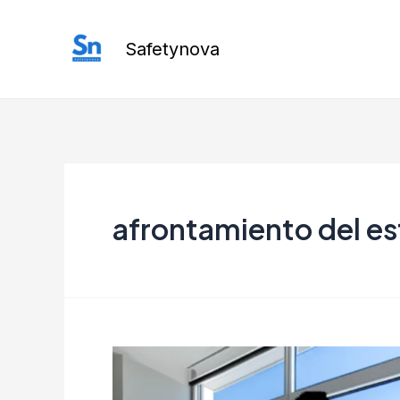
Ir
al
Safetynova
contenido
afrontamiento del es