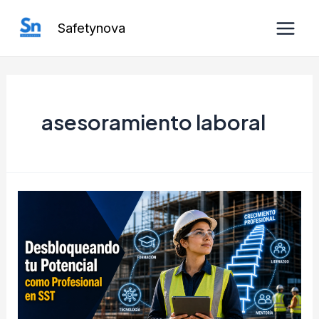
Ir
Safetynova
al
Main
contenido
Men
asesoramiento laboral