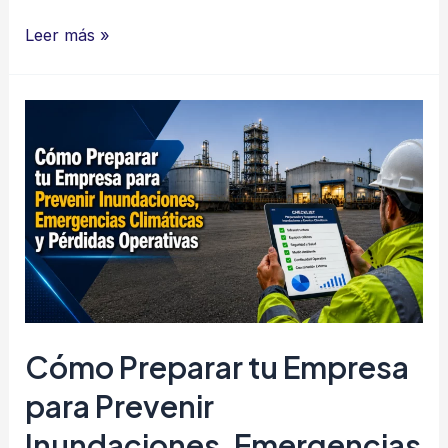
Cómo
Leer más »
Preparar
tu
Empresa
para
Prevenir
Incendios
Forestales
Cómo Preparar tu Empresa
para Prevenir
Inundaciones, Emergencias