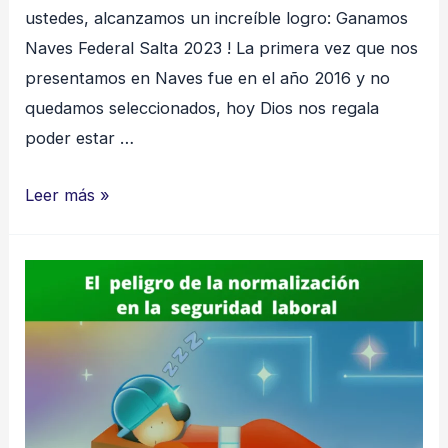
ustedes, alcanzamos un increíble logro: Ganamos
Naves Federal Salta 2023 ! La primera vez que nos
presentamos en Naves fue en el año 2016 y no
quedamos seleccionados, hoy Dios nos regala
poder estar …
“Impulsando
Leer más »
la
innovación
en
Seguridad
y
Salud
en
el