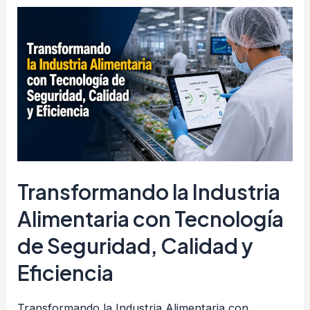
tu
Empresa
para
Prevenir
Inundaciones,
Emergencias
Climáticas
y
Pérdidas
Transformando la Industria
Operativas
Alimentaria con Tecnología
de Seguridad, Calidad y
Eficiencia
Transformando la Industria Alimentaria con