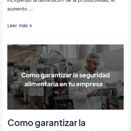
incluyendo la disminución de la productividad, el
aumento …
El
Leer más »
peligro
de
la
normalización
en
la
seguridad
laboral
Como garantizar la