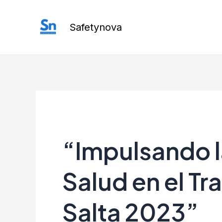
Ir
al
Safetynova
contenido
“Impulsando l
Salud en el T
Salta 2023”