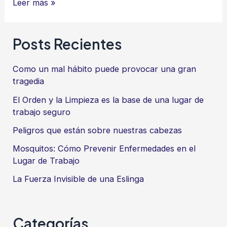
“Hombre
Leer más »
y
mujer
Posts Recientes
los
creó”
Como un mal hábito puede provocar una gran
Igualdad
tragedia
y
El Orden y la Limpieza es la base de una lugar de
diferencia
trabajo seguro
queridas
Peligros que están sobre nuestras cabezas
por
Mosquitos: Cómo Prevenir Enfermedades en el
Dios
Lugar de Trabajo
La Fuerza Invisible de una Eslinga
Categorías