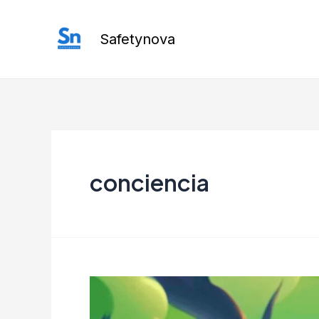
Ir
al
Safetynova
contenido
conciencia