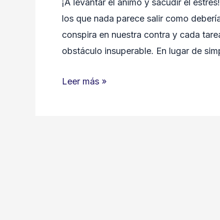
¡A levantar el ánimo y sacudir el estré
los que nada parece salir como debería
conspira en nuestra contra y cada tar
obstáculo insuperable. En lugar de si
¡A
Leer más »
levantar
el
ánimo
y
sacudir
el
estrés!