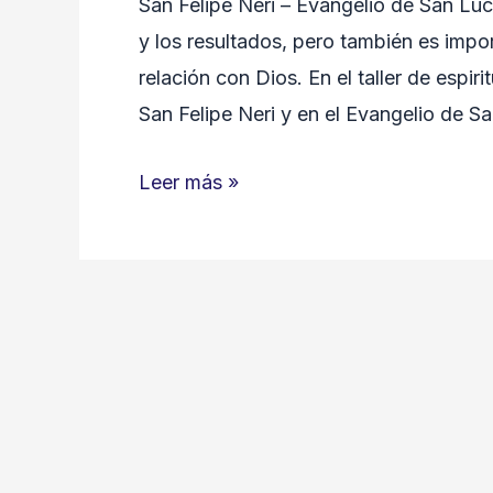
San Felipe Neri – Evangelio de San L
y los resultados, pero también es impor
relación con Dios. En el taller de espi
San Felipe Neri y en el Evangelio de Sa
San
Leer más »
Felipe
Neri
–
Evangelio
de
San
Lucas