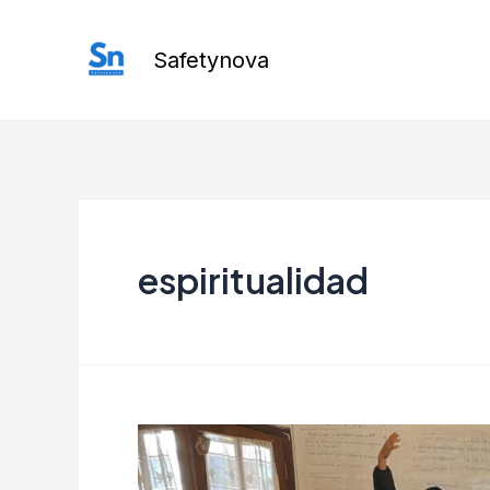
Ir
al
Safetynova
contenido
espiritualidad