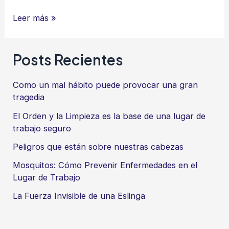
¿Qué
Leer más »
es
el
Posts Recientes
email
marketing
Como un mal hábito puede provocar una gran
y
tragedia
por
El Orden y la Limpieza es la base de una lugar de
qué
trabajo seguro
debería
Peligros que están sobre nuestras cabezas
importarte?
Mosquitos: Cómo Prevenir Enfermedades en el
Lugar de Trabajo
La Fuerza Invisible de una Eslinga