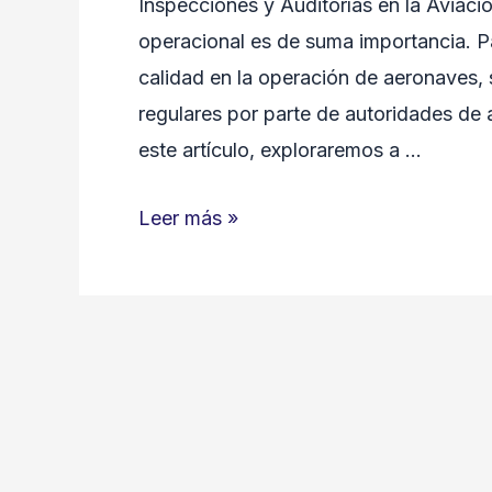
Inspecciones y Auditorías en la Aviación
operacional es de suma importancia. Pa
calidad en la operación de aeronaves, 
regulares por parte de autoridades de 
este artículo, exploraremos a …
Inspecciones
Leer más »
y
Auditorías
en
la
Aviación