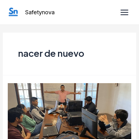
Ir
Safetynova
al
Main
contenido
Men
nacer de nuevo