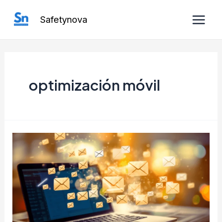
Ir
Safetynova
al
Main
contenido
Men
optimización móvil