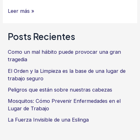
¿Qué
Leer más »
es
el
Posts Recientes
email
marketing
Como un mal hábito puede provocar una gran
y
tragedia
por
El Orden y la Limpieza es la base de una lugar de
qué
trabajo seguro
debería
Peligros que están sobre nuestras cabezas
importarte?
Mosquitos: Cómo Prevenir Enfermedades en el
Lugar de Trabajo
La Fuerza Invisible de una Eslinga