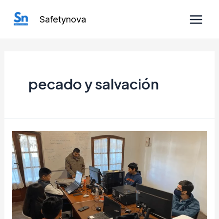
Ir
Safetynova
al
Main
contenido
Men
pecado y salvación