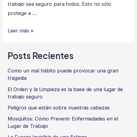
trabajo sea seguro para todos. Esto no sólo
protege a …
AppSafetycontrol:
Leer más »
Seguridad
laboral
Posts Recientes
en
el
Como un mal hábito puede provocar una gran
sector
tragedia
de
El Orden y la Limpieza es la base de una lugar de
construcción
trabajo seguro
Peligros que están sobre nuestras cabezas
Mosquitos: Cómo Prevenir Enfermedades en el
Lugar de Trabajo