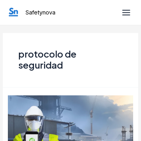
Ir
Safetynova
al
Main
contenido
Men
protocolo de
seguridad