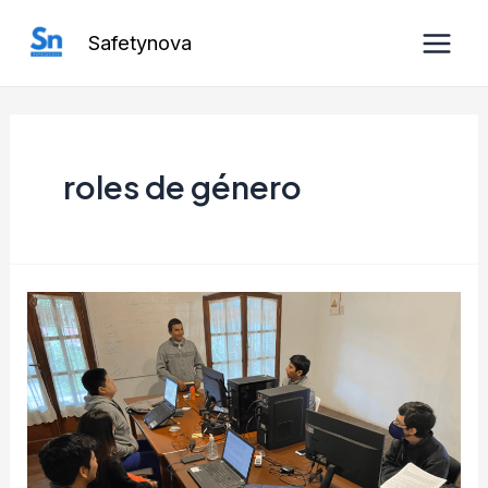
Ir
Safetynova
al
Main
contenido
Men
roles de género