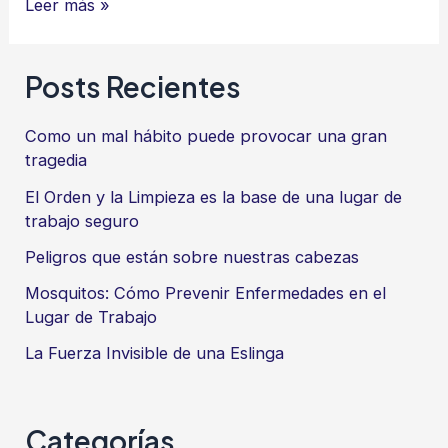
“Hombre
Leer más »
y
mujer
Posts Recientes
los
creó”
Como un mal hábito puede provocar una gran
Igualdad
tragedia
y
El Orden y la Limpieza es la base de una lugar de
diferencia
trabajo seguro
queridas
Peligros que están sobre nuestras cabezas
por
Mosquitos: Cómo Prevenir Enfermedades en el
Dios
Lugar de Trabajo
La Fuerza Invisible de una Eslinga
Categorías