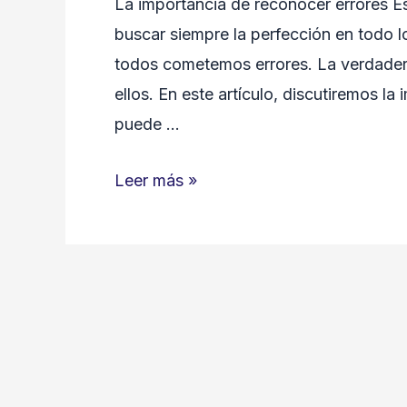
La importancia de reconocer errores Es
buscar siempre la perfección en todo l
todos cometemos errores. La verdadera
ellos. En este artículo, discutiremos l
puede …
La
Leer más »
importancia
de
reconocer
errores