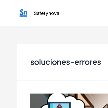
Ir
al
Safetynova
contenido
soluciones-errores