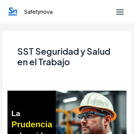
Ir
Safetynova
al
Main
contenido
Men
SST Seguridad y Salud
en el Trabajo