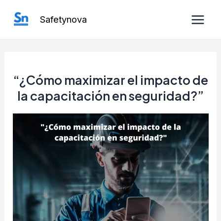
Ir
Safetynova
al
Main
contenido
Men
“¿Cómo maximizar el impacto de
la capacitación en seguridad?”