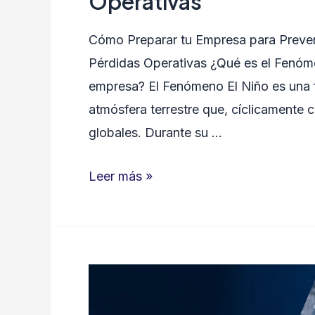
Operativas
Cómo Preparar tu Empresa para Preven
Pérdidas Operativas ¿Qué es el Fenóme
empresa? El Fenómeno El Niño es una fl
atmósfera terrestre que, cíclicamente 
globales. Durante su …
Cómo
Leer más »
Preparar
tu
Empresa
para
Prevenir
Inundaciones,