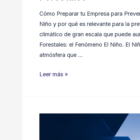
Cómo Preparar tu Empresa para Preven
Niño y por qué es relevante para la pre
climático de gran escala que puede aum
Forestales: el Fenómeno El Niño. El Ni
atmósfera que …
Cómo
Leer más »
Preparar
tu
Empresa
para
Prevenir
Incendios