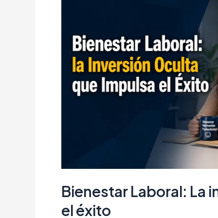
de
Seguridad,
Calidad
y
Eficiencia
Bienestar Laboral: La 
el éxito