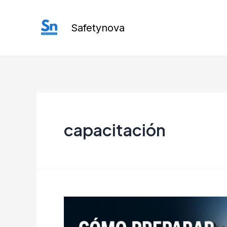
Ir
al
Safetynova
contenido
capacitación