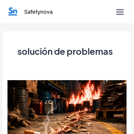
Ir
Safetynova
al
Main
contenido
Men
solución de problemas