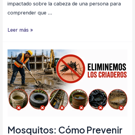
impactado sobre la cabeza de una persona para
comprender que …
Peligros
Leer más »
que
están
sobre
nuestras
cabezas
Mosquitos: Cómo Prevenir