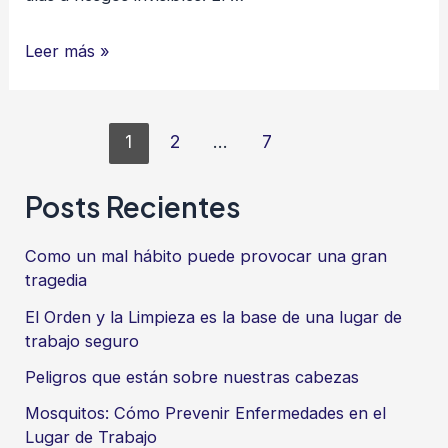
Manos
Leer más »
Limpias:
Protegiendo
Paginación
tu
1
2
…
7
de
Piel,
entradas
Posts Recientes
Protegiendo
tu
Como un mal hábito puede provocar una gran
Vida
tragedia
El Orden y la Limpieza es la base de una lugar de
trabajo seguro
Peligros que están sobre nuestras cabezas
Mosquitos: Cómo Prevenir Enfermedades en el
Lugar de Trabajo