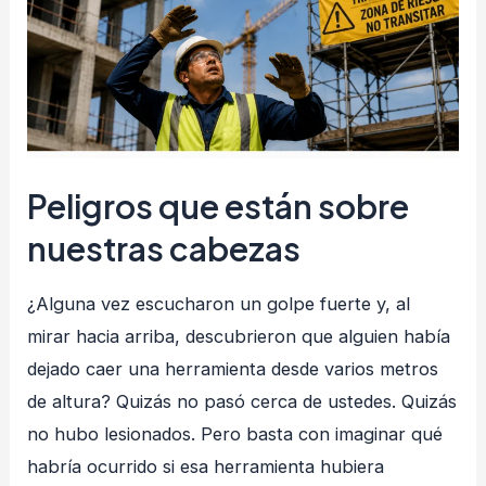
es
la
base
de
una
lugar
Peligros que están sobre
de
trabajo
nuestras cabezas
seguro
¿Alguna vez escucharon un golpe fuerte y, al
mirar hacia arriba, descubrieron que alguien había
dejado caer una herramienta desde varios metros
de altura? Quizás no pasó cerca de ustedes. Quizás
no hubo lesionados. Pero basta con imaginar qué
habría ocurrido si esa herramienta hubiera