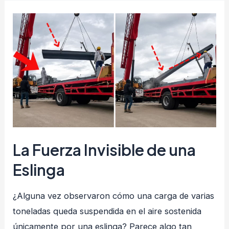
Prevenir
Enfermedades
en
el
Lugar
de
Trabajo
La Fuerza Invisible de una
Eslinga
¿Alguna vez observaron cómo una carga de varias
toneladas queda suspendida en el aire sostenida
únicamente por una eslinga? Parece algo tan