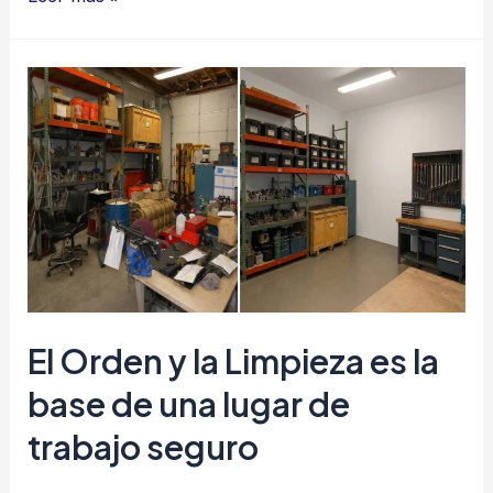
un
mal
hábito
puede
provocar
una
gran
tragedia
El Orden y la Limpieza es la
base de una lugar de
trabajo seguro