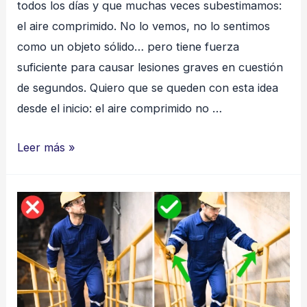
todos los días y que muchas veces subestimamos:
el aire comprimido. No lo vemos, no lo sentimos
como un objeto sólido… pero tiene fuerza
suficiente para causar lesiones graves en cuestión
de segundos. Quiero que se queden con esta idea
desde el inicio: el aire comprimido no …
Aire
Leer más »
bajo
control:
El
poder
invisible
que
puede