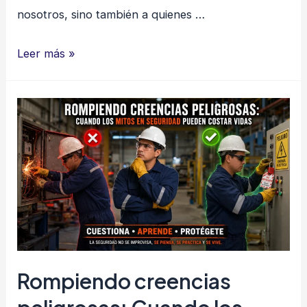
nosotros, sino también a quienes …
Tu
Leer más »
Error
Puede
Lastimar
a
Otro:
La
Responsabilidad
Invisible
en
Seguridad
Rompiendo creencias