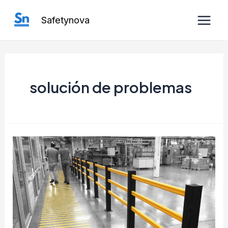
Ir
Safetynova
al
Main
contenido
Men
solución de problemas