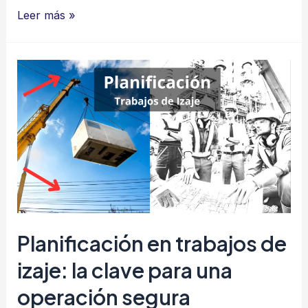
Un
Leer más »
riesgo
silencioso
en
el
trabajo:
el
efecto
“Sí,
jefe”
Planificación en trabajos de
izaje: la clave para una
operación segura