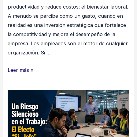
productividad y reduce costos: el bienestar laboral.
A menudo se percibe como un gasto, cuando en
realidad es una inversión estratégica que fortalece
la competitividad y mejora el desempeño de la
empresa. Los empleados son el motor de cualquier
organización. Si …
Bienestar
Leer más »
Laboral:
La
inversión
oculta
que
impulsa
el