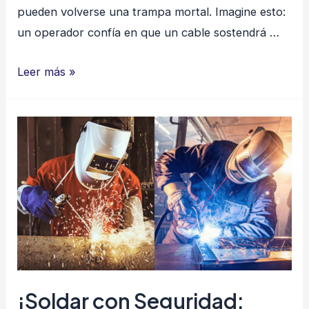
pueden volverse una trampa mortal. Imagine esto:
un operador confía en que un cable sostendrá …
Cables
Leer más »
de
Acero:
Seguridad,
Inspección
y
Prevención
de
Riesgos
¡Soldar con Seguridad: