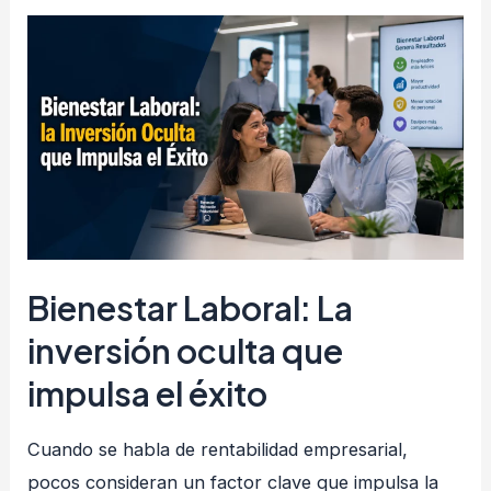
peligrosas:
Cuando
los
mitos
en
Seguridad
pueden
costar
vidas
Bienestar Laboral: La
inversión oculta que
impulsa el éxito
Cuando se habla de rentabilidad empresarial,
pocos consideran un factor clave que impulsa la