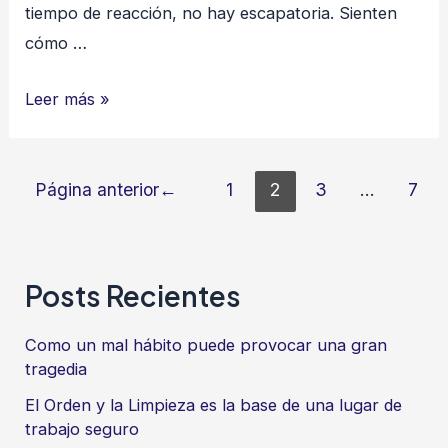
tiempo de reacción, no hay escapatoria. Sienten
cómo …
¡Bloquea
Leer más »
para
Vivir!
Paginación
Página anterior
1
2
3
…
7
de
entradas
Posts Recientes
Como un mal hábito puede provocar una gran
tragedia
El Orden y la Limpieza es la base de una lugar de
trabajo seguro