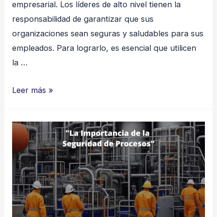
empresarial. Los líderes de alto nivel tienen la
responsabilidad de garantizar que sus
organizaciones sean seguras y saludables para sus
empleados. Para lograrlo, es esencial que utilicen
la …
La
Leer más »
tecnología
móvil
es
crucial
para
los
líderes
de