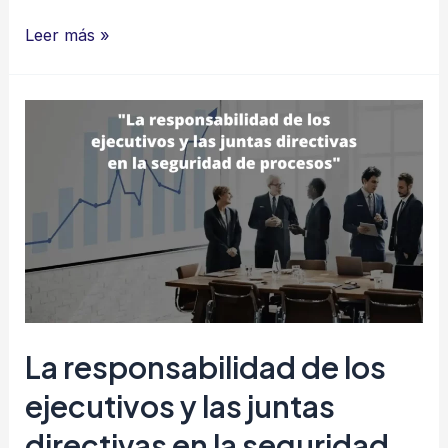
¿Cómo
Leer más »
maximizar
el
impacto
de
la
capacitación
en
seguridad?
La responsabilidad de los
ejecutivos y las juntas
directivas en la seguridad