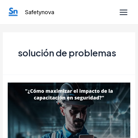
Ir
Safetynova
al
Main
contenido
Men
solución de problemas