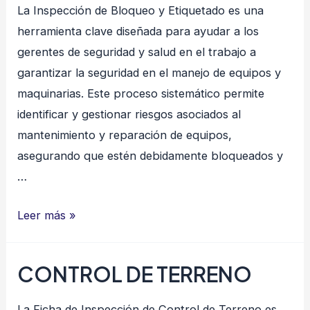
La Inspección de Bloqueo y Etiquetado es una
herramienta clave diseñada para ayudar a los
gerentes de seguridad y salud en el trabajo a
garantizar la seguridad en el manejo de equipos y
maquinarias. Este proceso sistemático permite
identificar y gestionar riesgos asociados al
mantenimiento y reparación de equipos,
asegurando que estén debidamente bloqueados y
…
Inspección
Leer más »
de
Bloqueo
CONTROL DE TERRENO
y
Etiquetado
La Ficha de Inspección de Control de Terreno es