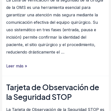
La Lista de verificación de la seguridad de la cirugía
de la OMS es una herramienta esencial para
garantizar una atención más segura mediante la
comunicación efectiva del equipo quirúrgico. Su
uso sistemático en tres fases (entrada, pausa e
incisión) permite confirmar la identidad del
paciente, el sitio quirúrgico y el procedimiento,
reduciendo drásticamente el …
Lista
Leer más »
de
verificación
Tarjeta de Observación de
de
la Seguridad STOP
la
seguridad
La Tarjeta de Observación de la Seguridad STOP es
de