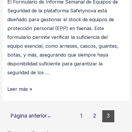
El Formulario de Informe Semanal de Equipos de
Seguridad de la plataforma Safetynova está
diseñado para gestionar el stock de equipos de
protección personal (EPP) en faenas. Este
formulario permite verificar la suficiencia del
equipo esencial, como arneses, cascos, guantes,
botas, y más, asegurando que siempre haya
disponibilidad suficiente para garantizar la
seguridad de los …
INFORME
Leer más »
SEMANAL
EQUIPOS
Paginación
DE
Página anterior
1
2
3
de
SEGURIDAD