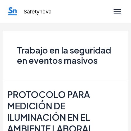
Ir
Safetynova
al
Main
contenido
Men
Trabajo en la seguridad
en eventos masivos
PROTOCOLO PARA
MEDICIÓN DE
ILUMINACIÓN EN EL
AMBIENTE LABORAL